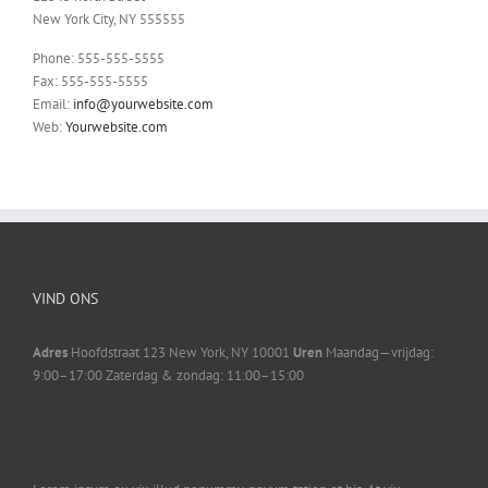
New York City, NY 555555
Phone: 555-555-5555
Fax: 555-555-5555
Email:
info@yourwebsite.com
Web:
Yourwebsite.com
VIND ONS
Adres
Hoofdstraat 123 New York, NY 10001
Uren
Maandag—vrijdag:
9:00–17:00 Zaterdag & zondag: 11:00–15:00