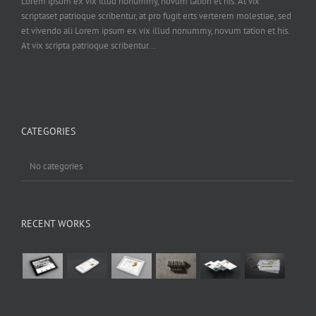
Lorem ipsum ex vix illud nonummy, novum tation et his. At vix
scriptaset patrioque scribentur, at pro fugit erts verterem molestiae, sed
et vivendo ali Lorem ipsum ex vix illud nonummy, novum tation et his.
At vix scripta patrioque scribentur...
CATEGORIES
No categories
RECENT WORKS