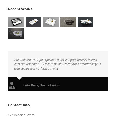
Recent Works
Aliquam erat volutpat. Quisque at est id ligula facilisis laoreet
eget pulvinar nibh. Suspendisse at ultrices dui. Curabitur ac felis
arcu sadips ipsums fugiats nemis.
Luke Beck
,
Theme Fusion
Contact Info
12345 north Street