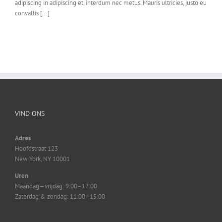
adipiscing in adipiscing et, interdum nec metus. Mauris ultricies, justo eu
convallis [...]
VIND ONS
Adres
Hoofdstraat 123
New York, NY 10001
Uren
Maandag—vrijdag: 9:00–17:00
Zaterdag & zondag: 11:00–15:00