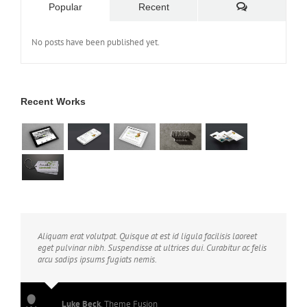
Comments
Popular
Recent
No posts have been published yet.
Recent Works
Aliquam erat volutpat. Quisque at est id ligula facilisis laoreet
eget pulvinar nibh. Suspendisse at ultrices dui. Curabitur ac felis
arcu sadips ipsums fugiats nemis.
Luke Beck
,
Theme Fusion