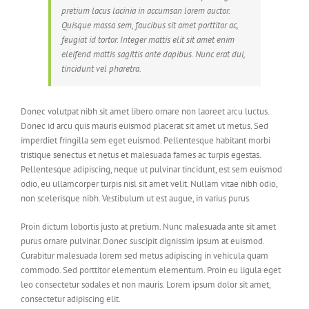
pretium lacus lacinia in accumsan lorem auctor.
Quisque massa sem, faucibus sit amet porttitor ac,
feugiat id tortor. Integer mattis elit sit amet enim
eleifend mattis sagittis ante dapibus. Nunc erat dui,
tincidunt vel pharetra.
Donec volutpat nibh sit amet libero ornare non laoreet arcu luctus.
Donec id arcu quis mauris euismod placerat sit amet ut metus. Sed
imperdiet fringilla sem eget euismod. Pellentesque habitant morbi
tristique senectus et netus et malesuada fames ac turpis egestas.
Pellentesque adipiscing, neque ut pulvinar tincidunt, est sem euismod
odio, eu ullamcorper turpis nisl sit amet velit. Nullam vitae nibh odio,
non scelerisque nibh. Vestibulum ut est augue, in varius purus.
Proin dictum lobortis justo at pretium. Nunc malesuada ante sit amet
purus ornare pulvinar. Donec suscipit dignissim ipsum at euismod.
Curabitur malesuada lorem sed metus adipiscing in vehicula quam
commodo. Sed porttitor elementum elementum. Proin eu ligula eget
leo consectetur sodales et non mauris. Lorem ipsum dolor sit amet,
consectetur adipiscing elit.