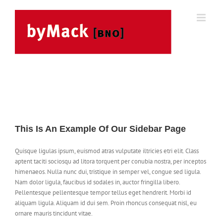
Skip
to
content
This Is An Example Of Our Sidebar Page
Quisque ligulas ipsum, euismod atras vulputate iltricies etri elit. Class
aptent taciti sociosqu ad litora torquent per conubia nostra, per inceptos
himenaeos. Nulla nunc dui, tristique in semper vel, congue sed ligula.
Nam dolor ligula, faucibus id sodales in, auctor fringilla libero.
Pellentesque pellentesque tempor tellus eget hendrerit. Morbi id
aliquam ligula. Aliquam id dui sem. Proin rhoncus consequat nisl, eu
ornare mauris tincidunt vitae.