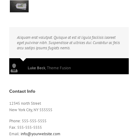
Aliquam erat volutpat. Quisque at est id ligula facilisis laoreet
eget pulvinar nibh. Suspendisse at ultrices dui. Curabitur ac felis
arcu sadips ipsums fugiats nemis.
Luke Beck
,
Theme Fusion
Contact Info
12345 north Street
New York City, NY 555555
Phone: 555-555-5555
Fax: 555-555-5555
Email:
info@yourwebsite.com