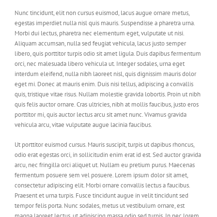
Nunc tincidunt, elit non cursus euismod, lacus augue ornare metus,
egestas imperdiet nulla nisl quis mauris. Suspendisse a pharetra urna.
Morbi dui lectus, pharetra nec elementum eget, vulputate ut nisi.
Aliquam accumsan, nulla sed feugiat vehicula, lacus justo semper
libero, quis porttitor turpis odio sit amet ligula. Duis dapibus fermentum
orci, nec malesuada libero vehicula ut. Integer sodales, urna eget
interdum eleifend, nulla nibh laoreet nisl, quis dignissim mauris dolor
eget mi. Donec at mauris enim. Duis nisi tellus, adipiscing a convallis
quis, tristique vitae risus. Nullam molestie gravida lobortis. Proin ut nibh
quis felis auctor ornare. Cras ultricies, nibh at mollis faucibus, justo eros
porttitor mi, quis auctor lectus arcu sit amet nunc. Vivamus gravida
vehicula arcu, vitae vulputate augue lacinia faucibus.
Ut porttitor euismod cursus. Mauris suscipit, turpis ut dapibus rhoncus,
odio erat egestas orci, in sollicitudin enim erat id est. Sed auctor gravida
arcu, nec fringilla orci aliquet ut. Nullam eu pretium purus. Maecenas
fermentum posuere sem vel posuere. Lorem ipsum dolor sit amet,
consectetur adipiscing elit. Morbi ornare convallis lectus a faucibus.
Praesent et urna turpis. Fusce tincidunt augue in velit tincidunt sed
tempor felis porta. Nunc sodales, metus ut vestibulum ornare, est
magna laoreet lectus, ut adipiscing massa odio sed turpis. In nec lorem