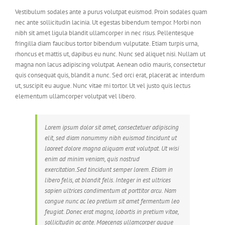
Vestibulum sodales ante a purus volutpat euismod. Proin sodales quam
nec ante sollicitudin lacinia. Ut egestas bibendum tempor. Morbi non
nibh sit amet ligula blandit ullamcorper in nec risus. Pellentesque
fringilla diam faucibus tortor bibendum vulputate. Etiam turpis urna,
rhoncus et mattis ut, dapibus eu nunc. Nunc sed aliquet nisi. Nullam ut
magna non lacus adipiscing volutpat. Aenean odio mauris, consectetur
quis consequat quis, blandit a nunc. Sed orci erat, placerat ac interdum
ut, suscipit eu augue. Nunc vitae mi tortor. Ut vel justo quis lectus
elementum ullamcorper volutpat vel libero.
Lorem ipsum dolor sit amet, consectetuer adipiscing
elit, sed diam nonummy nibh euismod tincidunt ut
laoreet dolore magna aliquam erat volutpat. Ut wisi
enim ad minim veniam, quis nostrud
exercitation.Sed tincidunt semper lorem. Etiam in
libero felis, at blandit felis. Integer in est ultrices
sapien ultrices condimentum at porttitor arcu. Nam
congue nunc ac leo pretium sit amet fermentum leo
feugiat. Donec erat magna, lobortis in pretium vitae,
sollicitudin ac ante. Maecenas ullamcorper augue