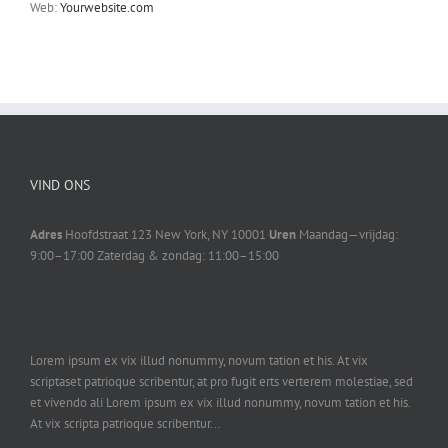
Web:
Yourwebsite.com
VIND ONS
Adres
Hoofdstraat 123 New York, NY 10001
Uren
Maandag—vrijdag:
9:00–17:00 Zaterdag & zondag: 11:00–15:00
Lorem ipsum ex vix illud nonummy, novum tation et his. At vix
scriptaset patrioque scribentur, at pro fugit erts verterem molestiae, sed
et vivendo ali Lorem ipsum ex vix illud nonummy, novum tation et his.
At vix scripta patrioque scribentur...