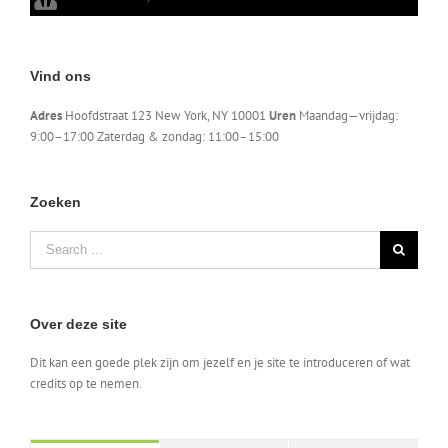
Vind ons
Adres
Hoofdstraat 123 New York, NY 10001
Uren
Maandag—vrijdag:
9:00–17:00 Zaterdag & zondag: 11:00–15:00
Zoeken
Search
for:
Over deze site
Dit kan een goede plek zijn om jezelf en je site te introduceren of wat
credits op te nemen.