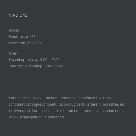
VIND ONS
Adres
Hoofdstraat 123
New York, NY 10001
Uren
Maandag—vrijdag: 9:00–17:00
Zaterdag & zondag: 11:00–15:00
Lorem ipsum ex vix illud nonummy, novum tation et his. At vix
scriptaset patrioque scribentur, at pro fugit erts verterem molestiae, sed
et vivendo ali Lorem ipsum ex vix illud nonummy, novum tation et his.
At vix scripta patrioque scribentur...