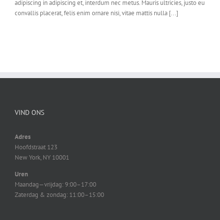
adipiscing in adipiscing et, interdum nec metus. Mauris ultricies, justo eu
convallis placerat, felis enim ornare nisi, vitae mattis nulla [...]
VIND ONS
Adres
Hoofdstraat 123
New York, NY 10001
Uren
Maandag—vrijdag: 9:00–17:00
Zaterdag & zondag: 11:00–15:00